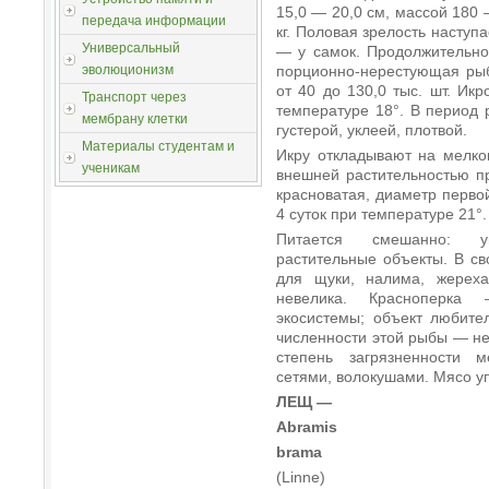
15,0 — 20,0 см, массой 180 
передача информации
кг. Половая зрелость наступае
Универсальный
— у самок. Продолжительно
порционно-нерестующая рыб
эволюционизм
от 40 до 130,0 тыс. шт. Ик
Транспорт через
температуре 18°. В период
мембрану клетки
густерой, уклеей, плотвой.
Материалы студентам и
Икру откладывают на мелков
ученикам
внешней растительностью п
красноватая, диаметр первой
4 суток при температуре 21°
Питается смешанно: уп
растительные объекты. В св
для щуки, налима, жереха
невелика. Красноперка
экосистемы; объект любите
численности этой рыбы — не
степень загрязненности 
сетями, волокушами. Мясо у
ЛЕЩ —
Abramis
brama
(Linne)