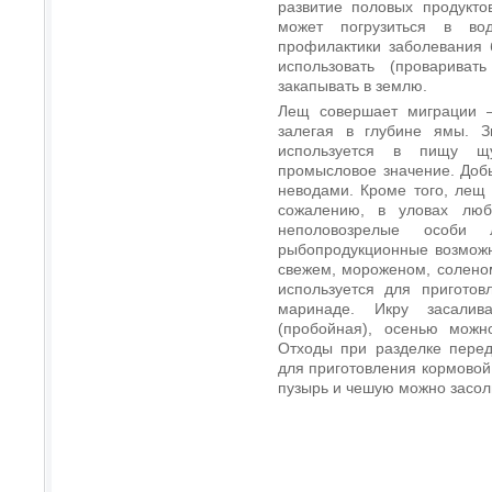
развитие половых продукт
может погрузиться в во
профилактики заболевания 
использовать (провариват
закапывать в землю.
Лещ совершает миграции —
залегая в глубине ямы. 
используется в пищу щ
промысловое значение. Доб
неводами. Кроме того, лещ
сожалению, в уловах люб
неполовозрелые особи 
рыбопродукционные возможн
свежем, мороженом, соленом
используется для приготов
маринаде. Икру засалив
(пробойная), осенью можно
Отходы при разделке перед
для приготовления кормовой
пузырь и чешую можно засоли