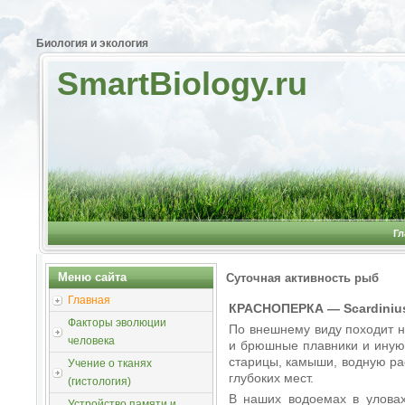
Биология и экология
SmartBiology.ru
Гл
Меню сайта
Суточная активность рыб
Главная
КРАСНОПЕРКА — Scardinius 
Факторы эволюции
По внешнему виду походит н
человека
и брюшные плавники и иную 
старицы, камыши, водную рас
Учение о тканях
глубоких мест.
(гистология)
В наших водоемах в уловах
Устройство памяти и