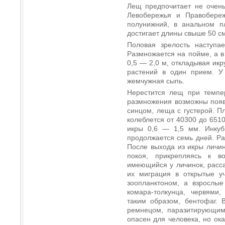
Лещ предпочитает не очень
Левобережья и Правобереж
полунижний, в анальном п
достигает длины свыше 50 см 
Половая зрелость наступае
Размножается на пойме, а в
0,5 — 2,0 м, откладывая икр
растений в один прием. У
жемчужная сыпь.
Нерестится лещ при темпе
размножения возможны появ
синцом, леща с густерой. Пл
колеблется от 40300 до 651
икры 0,6 — 1,5 мм. Инку
продолжается семь дней. Ра
После выхода из икры личин
покоя, прикрепляясь к в
имеющийся у личинок, расса
их миграция в открытые у
зоопланктоном, а взрослы
комара-толкунца, червями
таким образом, бентофаг. 
ремнецом, паразитирующим 
опасен для человека, но ок