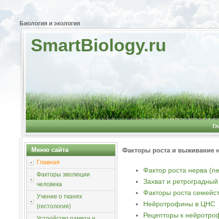
Биология и экология
SmartBiology.ru
Гл
Меню сайта
Факторы роста и выживание 
Главная
Фактор роста нерва (ner
Факторы эволюции
Захват и ретроградный
человека
Факторы роста семейс
Учение о тканях
Нейротрофины в ЦНС
(гистология)
Рецепторы к нейротр
Устройство памяти и