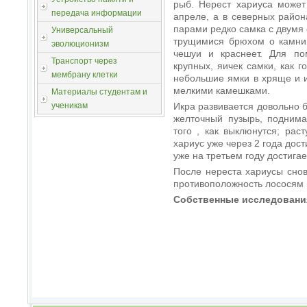
рыб. Нерест хариуса может
передача информации
апреле, а в северных район
парами редко самка с двумя 
Универсальный
трущимися брюхом о камни,
эволюционизм
чешуи и краснеет. Для по
Транспорт через
крупных, яичек самки, как 
мембрану клетки
небольшие ямки в хряще и 
мелкими камешками.
Материалы студентам и
Икра развивается довольно
ученикам
желточный пузырь, поднима
того , как выклюнутся; рас
хариус уже через 2 года дос
уже на третьем году достигае
После нереста хариусы сно
противоположность лососям 
Собственные исследовани