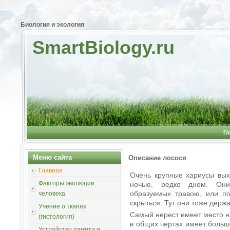
Биология и экология
SmartBiology.ru
Гл
Меню сайта
Описание лосося
Главная
Очень крупные хариусы вых
Факторы эволюции
ночью, редко днем. Они
образуемых травою, или по
человека
скрыться. Тут они тоже держ
Учение о тканях
Самый нерест имеет место н
(гистология)
в общих чертах имеет больш
Устройство памяти и