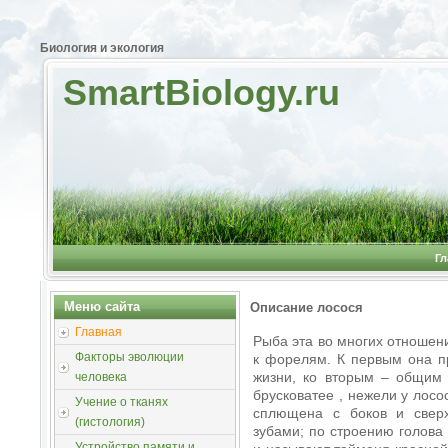
Биология и экология
SmartBiology.ru
Гл
Меню сайта
Описание лосося
Главная
Рыба эта во многих отношени
Факторы эволюции
к форелям. К первым она п
жизни, ко вторым – общим 
человека
брусковатее , нежели у лосо
Учение о тканях
сплющена с боков и свер
(гистология)
зубами; по строению голова
Устройство памяти и