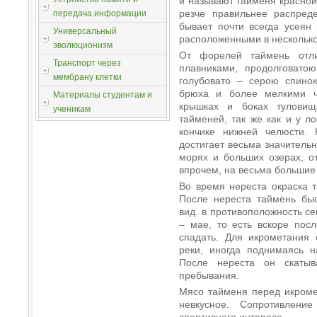
и называют тайменя красной 
резче правильнее распреде
передача информации
бывает почти всегда усеян
Универсальный
расположенными в несколько
эволюционизм
От форелей таймень отли
Транспорт через
плавниками, продолговато
мембрану клетки
голубовато – серою спино
брюха и более мелкими ч
Материалы студентам и
крышках и боках туловищ
ученикам
тайменей, так же как и у л
кончике нижней челюсти. 
достигает весьма значительн
морях и больших озерах, от
впрочем, на весьма большие
Во время нереста окраска 
После нереста таймень бы
вид. в противоположность се
– мае, то есть вскоре пос
спадать. Для икрометания
реки, иногда поднимаясь н
После нереста он скатыв
пребывания.
Мясо тайменя перед икроме
невкусное. Сопротивлени
спортивного интереса.