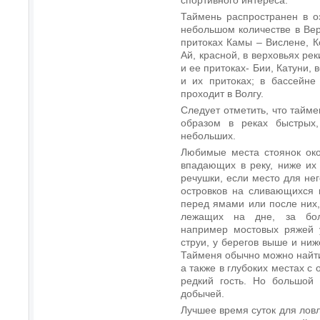
Таймень распространен в о
небольшом количестве в Вер
притоках Камы – Вислене, Ко
Ай, красной, в верховьях ре
и ее притоках- Бии, Катуни, 
и их притоках; в бассейне
проходит в Волгу.
Следует отметить, что тайме
образом в реках быстрых
небольших.
Любимые места стоянок око
впадающих в реку, ниже их
речушки, если место для не
островков на сливающихся 
перед ямами или после них,
лежащих на дне, за боль
например мостовых ряжей у
струи, у берегов выше и ниж
Тайменя обычно можно найти
а также в глубоких местах с
редкий гость. Но большой 
добычей.
Лучшее время суток для ловл