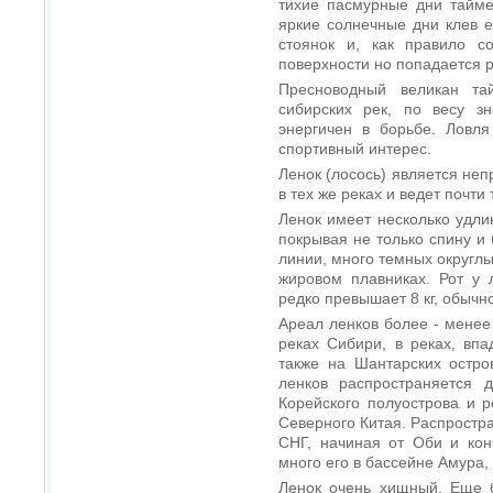
тихие пасмурные дни тайме
яркие солнечные дни клев е
стоянок и, как правило 
поверхности но попадается 
Пресноводный великан тай
сибирских рек, по весу зн
энергичен в борьбе. Ловля
спортивный интерес.
Ленок (лосось) является не
в тех же реках и ведет почти 
Ленок имеет несколько удли
покрывая не только спину и 
линии, много темных округлы
жировом плавниках. Рот у 
редко превышает 8 кг, обычно
Ареал ленков более - менее
реках Сибири, в реках, вп
также на Шантарских остро
ленков распространяется 
Корейского полуострова и р
Северного Китая. Распростра
СНГ, начиная от Оби и кон
много его в бассейне Амура,
Ленок очень хищный. Еще б