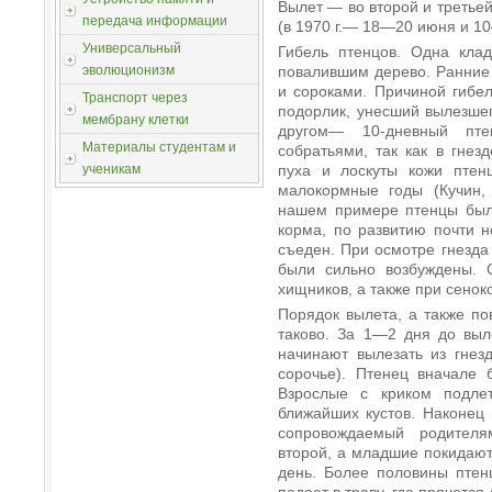
Вылет — во второй и третье
передача информации
(в 1970 г.— 18—20 июня и 1
Универсальный
Гибель птенцов. Одна клад
повалившим дерево. Ранние
эволюционизм
и сороками. Причиной гибе
Транспорт через
подорлик, унесший вылезшег
мембрану клетки
другом— 10-дневный пте
Материалы студентам и
собратьями, так как в гнез
пуха и лоскуты кожи птен
ученикам
малокормные годы (Кучин, 
нашем примере птенцы был
корма, по развитию почти н
съеден. При осмотре гнезда 
были сильно возбуждены. 
хищников, а также при сенок
Порядок вылета, а также по
таково. За 1—2 дня до выл
начинают вылезать из гнез
сорочье). Птенец вначале 
Взрослые с криком подлет
ближайших кустов. Наконец 
сопровождаемый родителя
второй, а младшие покидают 
день. Более половины птен
падает в траву, где прячетс