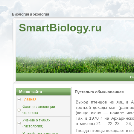
Биология и экология
SmartBiology.ru
Гл
Меню сайта
Пустельга обыкновенная
Главная
Выход птенцов из яиц в А
Факторы эволюции
третьей декады мая (ранни
(конце июня — начале июля
человека
Так, в 1970 г. на Архаринс
Учение о тканях
отмечены 21 — 22, 23 — 24, 
(гистология)
Гнезда птенцы покидают в в
Устройство памяти и