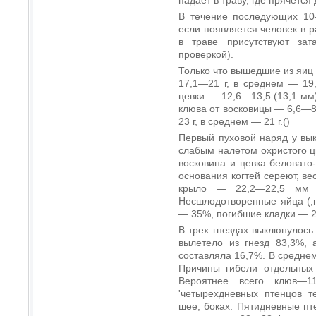
В течение последующих 10
если появляется человек в р
в траве присутствуют зат
проверкой).
Только что вышедшие из яиц
17,1—21 г, в среднем — 19
цевки — 12,6—13,5 (13,1 мм
клюва от восковицы — 6,6—8
23 г, в среднем — 21 г.()
Первый пуховой наряд у вы
слабым налетом охристого цв
восковина и цевка беловато-
основания когтей сереют, ве
крыло — 22,2—22,5 мм (
Несшлодотворенные яйца (;
— 35%, погибшие кладки — 
В трех гнездах выклюнулось
вылетело из гнезд 83,3%, 
составляла 16,7%. В среднем
Причины гибели отдельных 
Вероятнее всего клюв—
'четырехдневных птенцов т
шее, боках. Пятидневные п