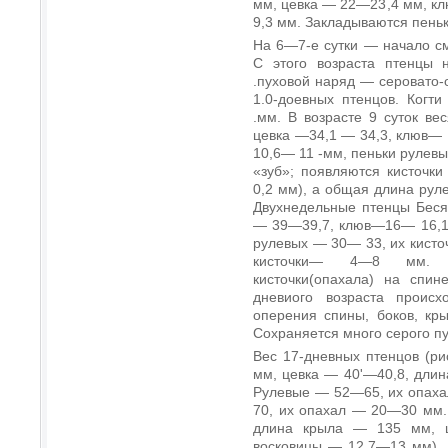
мм, цевка — 22—23,4 мм, к
9,3 мм. Закладываются пеньк
На 6—7-е сутки — начало см
С этого возраста птенцы 
.пуховой наряд — серовато
1.0-доевных птенцов. Когт
.мм. В возрасте 9 суток в
цевка —34,1 — 34,3, клюв— 
10,6— 11 -мм, пеньки рулевы
«зуб»; появляются кисточки
0,2 мм), а общая длина ру
Двухнедельные птенцы Беся
— 39—39,7, клюв—16— 16,1 
рулевых — 30— 33, их кист
кисточки— 4—8 мм. Ра
кисточки(опахала) на спин
дневиого возраста происх
оперения спины, боков, кры
Сохраняется много серого пу
Вес 17-дневных птенцов (р
мм, цевка — 40'—40,8, дли
Рулевые — 52—65, их опах
70, их опахал — 20—30 мм. 
длина крыла — 135 мм, 
восковицы — 12,7—13 мм).