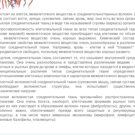
стоит из клеток, межклеточного вещества и соединительнотканных волокон. 
е состоят кости, хрящи, сухожилия, связки, кровь, жир, она есть во всех орга
ыхлая соединительная ткань) в виде так называемой стромы (каркаса) органо
противоположность эпителиальной ткани во всех типах соединительной тка
роме жировой) межклеточное вещество преобладает над клетками по объем
е. межклеточное вещество очень хорошо выражено. Химический состав
зические свойства межклеточного вещества очень разнообразны в различн
пах соединительной ткани. Например, кровь - клетки в ней "плавают"
редвигаются свободно, поскольку межклеточное вещество хорошо развито.
целом, соединительная ткань составляет то, что называют внутренней сред
ганизма. Она очень разнообразна и представлена различными видами - 
отных и рыхлых форм до крови и лимфы, клетки которых находятся в жидкост
ринципиальные различия типов соединительной ткани определяют
отношениями клеточных компонентов и характером межклеточного вещества
плотной волокнистой соединительной ткани (сухожилия мышц, связки суставо
реобладают волокнистые структуры, она испытывает существенн
ханические нагрузки.
хлая волокнистая соединительная ткань чрезвычайно распространена
ганизме. Она очень богата, наоборот, клеточными формами разных типо
ни из них участвуют в образовании волокон ткани (фибробласты), другие, ч
собенно важно, обеспечивают прежде всего защитные и регулирующ
оцессы, в том числе через иммунные механизмы (макрофаги, лимфоцит
аневые базофилы, плазмоциты).