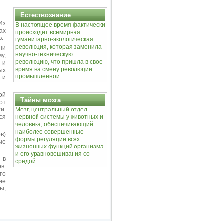
Естествознание
Из
В настоящее время фактически
нах
происходит всемирная
в.
гуманитарно-экологическая
революция, которая заменила
ни
научно-техническую
у,
революцию, что пришла в свое
 и
время на смену революции
ых
промышленной ...
 и
ой
Тайны мозга
от
и.
Мозг, центральный отдел
ся
нервной системы у животных и
.
человека, обеспечивающий
наиболее совершенные
в)
формы регуляции всех
ые
жизненных функций организма
и его уравновешивания со
 в
средой ...
в.
то
ие
ы,