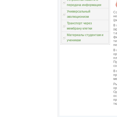
передача информации
Универсальный
Со
не
эволюционизм
(р
Транспорт через
В 
мембрану клетки
(к
т.
Материалы студентам и
фи
ученикам
ти
пе
В 
ор
пл
П
со
В 
п
ме
Ры
ор
Од
о
пр
тк