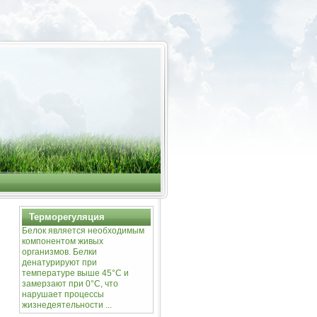
Терморегуляция
Белок является необходимым
компонентом живых
организмов. Белки
денатурируют при
температуре выше 45°С и
замерзают при 0°С, что
нарушает процессы
жизнедеятельности ...