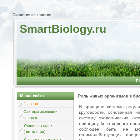
Биология и экология
SmartBiology.ru
Гл
Меню сайта
Роль живых организмов в би
Главная
В принципе система регули
Факторы эволюции
круговороте, основанная н
систему экологических кат
человека
принципу безотходного прои
Учение о тканях
соблюден быть не мо
(гистология)
взаимодействующих проц
Устройство памяти и