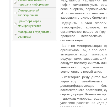
Результатом нарушения по
нефти, каменного угля, торф
передача информации
себе энергию, первоначаль
Универсальный
Использование их человеко
эволюционизм
завершение циклов биологиче
Транспорт через
Редуценты. К этой экологи
мембрану клетки
гетеротрофы, которые, 
органическое вещество (труп
Материалы студентам и
процессе метаболизма 
ученикам
составляющих.
Частично минерализация ор
организмов. Так, в процесс
выводятся вода, минерал
редуцентами, завершающий 
следует поэтому считать ли
внешнюю среду только н
вовлечению в новый цикл.
В категорию редуцентов вх
характеру метаболизма э
девитрифицирующие ба
элементарного состояния, 
сероводорода. Конечные пр
- диоксид углерода, вода, 
условиях разложение идет 
углеводороды.