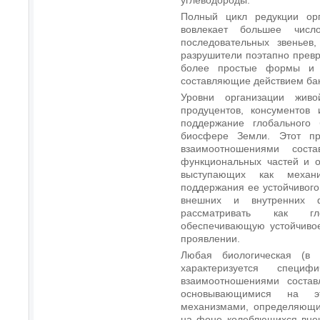
Полный цикл редукции ор
вовлекает большее числ
последовательных звеньев
разрушители поэтапно прев
более простые формы и т
составляющие действием бак
Уровни организации живо
продуцентов, консументов
поддержание глобального 
биосфере Земли. Этот пр
взаимоотношениями соста
функциональных частей и о
выступающих как механ
поддержания ее устойчивог
внешних и внутренних 
рассматривать как гл
обеспечивающую устойчиво
проявлении.
Любая биологическая (в 
характеризуется специф
взаимоотношениями состав
основывающимися на эт
механизмами, определяющим
на фоне колеблющихся внеш