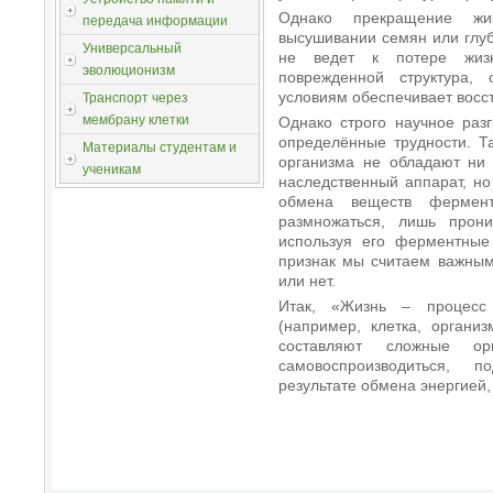
Однако прекращение жи
передача информации
высушивании семян или глу
Универсальный
не ведет к потере жизн
эволюционизм
поврежденной структура,
условиям обеспечивает восс
Транспорт через
мембрану клетки
Однако строго научное раз
определённые трудности. Та
Материалы студентам и
организма не обладают ни 
ученикам
наследственный аппарат, н
обмена веществ фермен
размножаться, лишь прон
используя его ферментные 
признак мы считаем важным
или нет.
Итак, «Жизнь – процесс 
(например, клетка, организ
составляют сложные ор
самовоспроизводиться, 
результате обмена энергией