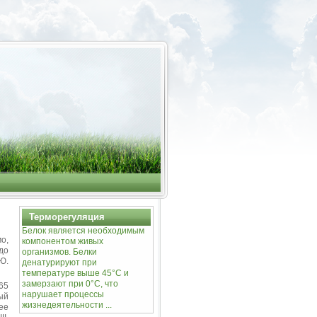
Терморегуляция
Белок является необходимым
о,
компонентом живых
до
организмов. Белки
 Ю.
денатурируют при
температуре выше 45°С и
замерзают при 0°С, что
65
нарушает процессы
ый
жизнедеятельности ...
ее