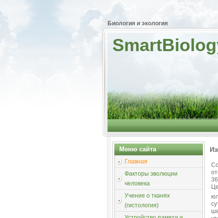
Биология и экология
SmartBiolog
Меню сайта
Из
Главная
Со
от
Факторы эволюции
36
человека
Це
Учение о тканях
юл
су
(гистология)
ш
Устройство памяти и