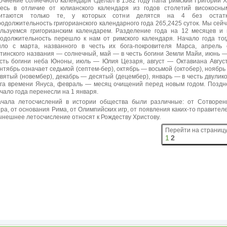
очнение солнечного календаря сделал в 1582 году папа римский Григорий XII
есь в отличие от юлианского календаря из годов столетий високосны
читаются только те, у которых сотни делятся на 4 без остатк
одолжительность григорианского календарного года 265,2425 суток. Мы сейч
льзуемся григорианским календарем. Разделение года на 12 месяцев и 
одолжительность перешло к нам от римского календаря. Начало года тог
ло с марта, названного в честь их бога-покровителя Марса, апрель 
тинского названия — солнечный, май — в честь богини Земли Майи, июнь —
сть богини неба Юноны, июль — Юлия Цезаря, август — Октавиана Август
нтябрь означает седьмой (септем-бер), октябрь — восьмой (октобер), ноябрь
вятый (новембер), декабрь — десятый (децембер), январь — в честь двулико
га времени Януса, февраль — месяц очищений перед новым годом. Поздн
чало года перенесли на 1 января.
чала летосчислений в истории общества были различные: от Сотворен
ра, от основания Рима, от Олимпийских игр, от появления каких-то правителе
нешнее летосчисление относят к Рождеству Христову.
Перейти на страницу
1
2