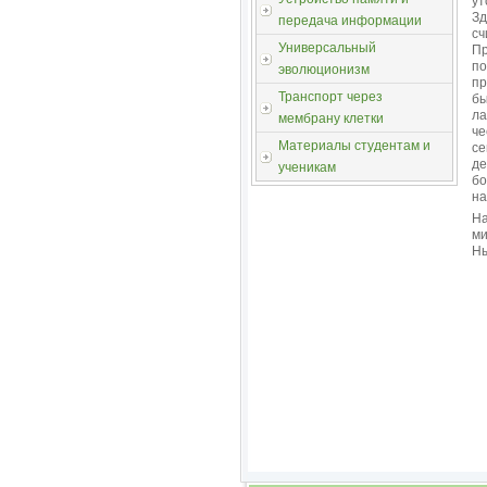
ут
Зд
передача информации
с
Универсальный
Пр
по
эволюционизм
пр
Транспорт через
бы
ла
мембрану клетки
че
Материалы студентам и
се
де
ученикам
бо
на
На
ми
Ны