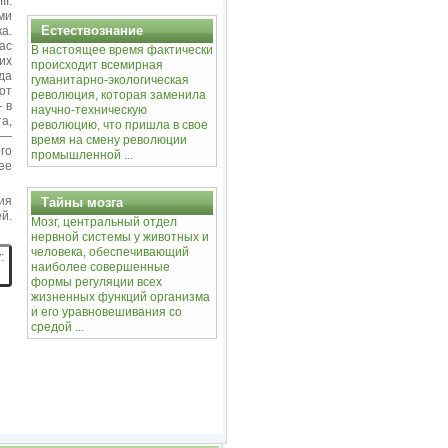
I.
ми
Естествознание
а.
ас
В настоящее время фактически
их
происходит всемирная
да
гуманитарно-экологическая
от
революция, которая заменила
 в
научно-техническую
а,
революцию, что пришла в свое
 —
время на смену революции
го
промышленной ...
ее
ия
Тайны мозга
й.
Мозг, центральный отдел
нервной системы у животных и
человека, обеспечивающий
:
наиболее совершенные
формы регуляции всех
жизненных функций организма
и его уравновешивания со
средой ...