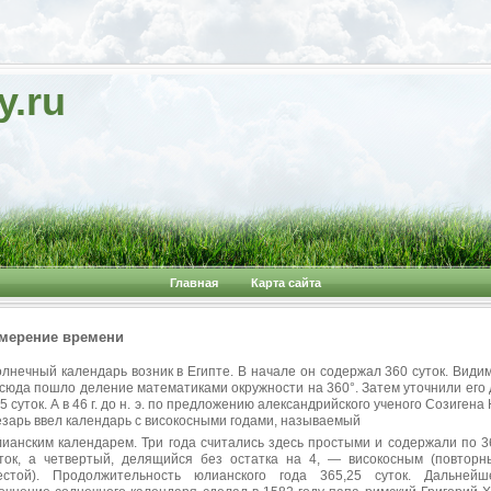
y.ru
Главная
Карта сайта
мерение времени
лнечный календарь возник в Египте. В начале он содержал 360 суток. Видим
сюда пошло деление математиками окружности на 360°. Затем уточнили его 
5 суток. А в 46 г. до н. э. по предложению александрийского ученого Созигена
зарь ввел календарь с високосными годами, называемый
ианским календарем. Три года считались здесь простыми и содержали по 3
ток, а четвертый, делящийся без остатка на 4, — високосным (повторн
естой). Продолжительность юлианского года 365,25 суток. Дальнейш