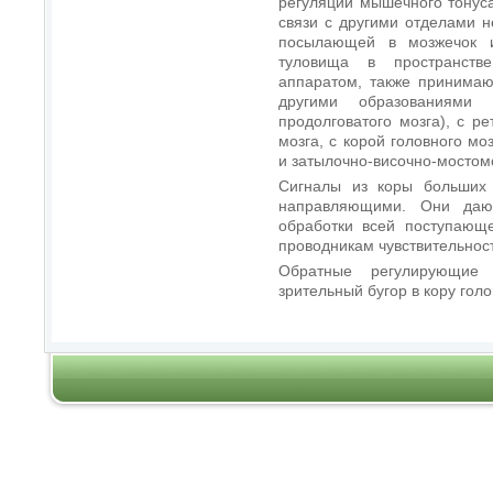
регуляции мышечного тонус
связи с другими отделами н
посылающей в мозжечок и
туловища в пространстве
аппаратом, также принимаю
другими образованиями 
продолговатого мозга), с р
мозга, с корой головного м
и затылочно-височно-мостом
Сигналы из коры больших
направляющими. Они даю
обработки всей поступаю
проводникам чувствительности
Обратные регулирующие
зрительный бугор в кору голо