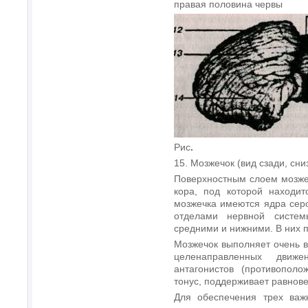
правая половина червы
Рис
.
15. Мозжечок (вид сзади, сни
Поверхностным слоем мозжеч
кора, под которой находи
мозжечка имеются ядра серо
отделами нервной систе
средними и нижними. В них 
Мозжечок выполняет очень 
целенаправленных движе
антагонистов (противополо
тонус, поддерживает равнове
Для обеспечения трех важ