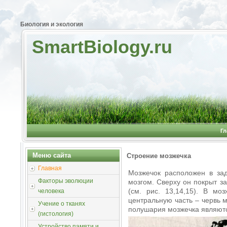
Биология и экология
SmartBiology.ru
Гл
Меню сайта
Строение мозжечка
Главная
Мозжечок расположен в за
Факторы эволюции
мозгом. Сверху он покрыт з
(см. рис. 13,14,15). В мо
человека
центральную часть – червь 
Учение о тканях
полушария мозжечка являют
(гистология)
Устройство памяти и