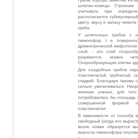
шляпки-кожицы. Строение
учитывать при определ
располагается субикулярный
цвету, вкусу и запаху мякот
гриба.
У шляпочных грибов с ни
гименофор, т. е. поверхно
древнегреческой мифологии 
слой, - это слой спорообр
разумеется, можно чет
Спорообразующие клетки зде
Для съедобных грибов хар
пластинчатый, трубчатый, с
гладкий. Благодаря такому
сильно увеличиваться. Напр
мнению ученых, для того 
потребовалась бы площадь 
совершенной формой г
пластинчатая.
В зависимости от способа 
свободный (когда его выраст
возле ножки образуется в
выросты гименофора опускаю