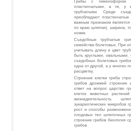
Грибы с гименофором 
пластинчатыми, а те, у 
трубчатыми. Среди съед
преобладают пластинчатые.
важным признаком является ч
по краю шляпки), ширина, т
ножке.
Съедобные трубчатые гри
семейства болетовых. При о
учитывать длину и цвет труб
быть круглыми, овальными, 
съедобных болетовых грибов
одна от другой, а у многих 
расцветку.
Строение клетки гриба стр
грибов дрожжей строение 
ответ на вопрос царство г
клеток животных растений
жизнедеятельность шл
эукариотических микробов г
рост и способы размножени
плодовых тел шляпочных гр
строение грибов биология с
грибов