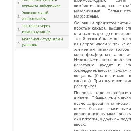
взаимовыгодные связи
симбиотических, а связи гр
передача информации
микоризными. Большинс
Универсальный
микоризным.
эволюционизм
Основным продуктом питания
Транспорт через
простые сахара, высшие сп
мембрану клетки
они используют для построен
Такой важный элемент, как а
Материалы студентам и
из неорганических, так из 
ученикам
элементам питания грибов 
сера, фосфор, марганец, ме
Некоторые из названных эле
некоторые входят в со
жизнедеятельности грибам 
вещества (биотин, инозит, 
кислоты). При отсутствии эт
рост грибов.
Плодовые тела съедобных г
шляпки. Обычно они мягком
после созревания загнивают
ножек бывают различными
волнисто-изогнутыми, расс
они плоские, у других – под
вверх.
Грибы хорошо заметны из-за