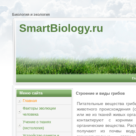
Биология и экология
SmartBiology.ru
Гл
Меню сайта
Строение и виды грибов
Главная
Питательные вещества грибы
Факторы эволюции
животного происхождения (
или же из тканей живых орг
человека
контактируют с корнями
Учение о тканях
органические вещества. Рас
(гистология)
получают из почвы воду
Устройство памяти и