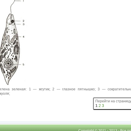
глена зеленая: 1 — жгутик; 2 — глазное пятнышко; 3 — сократительн
куоля;
Перейти на страницу
1
2
3
Copyright © 2011 - 2013 - Все