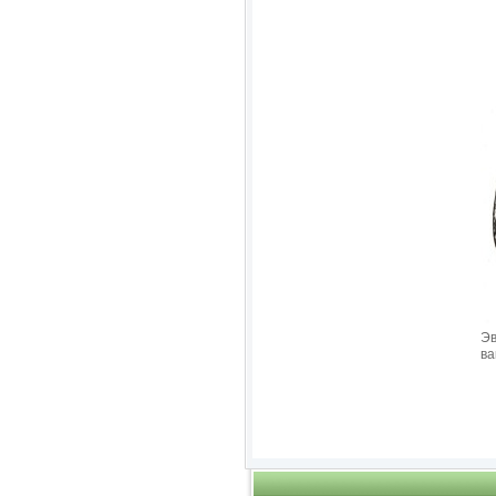
Эв
ва