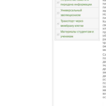
на
пи
передача информации
пи
Универсальный
яв
Но
эволюционизм
пи
Транспорт через
К
св
мембрану клетки
и
Материалы студентам и
пр
о
ученикам
ра
чр
(м
мк
Са
по
дв
эн
др
ам
дв
ос
пс
з
ми
во
ос