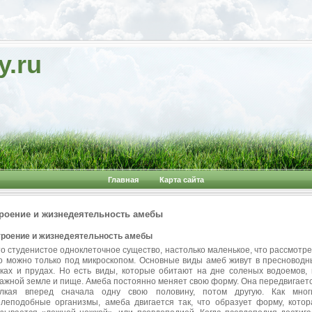
y.ru
Главная
Карта сайта
роение и жизнедеятельность амебы
роение и жизнедеятельность амебы
о студенистое одноклеточное существо, настолько маленькое, что рассмотре
о можно только под микроскопом. Основные виды амеб живут в пресноводн
ках и прудах. Но есть виды, которые обитают на дне соленых водоемов, 
ажной земле и пище. Амеба постоянно меняет свою форму. Она передвигаетс
олкая вперед сначала одну свою половину, потом другую. Как мног
леподобные организмы, амеба двигается так, что образует форму, котор