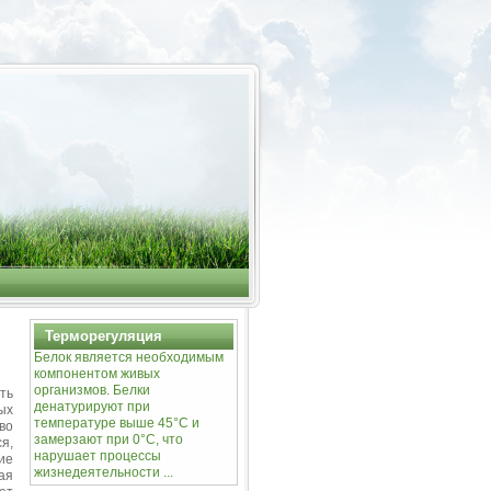
Терморегуляция
Белок является необходимым
компонентом живых
организмов. Белки
ть
денатурируют при
ых
температуре выше 45°С и
во
замерзают при 0°С, что
я,
нарушает процессы
ие
жизнедеятельности ...
ая