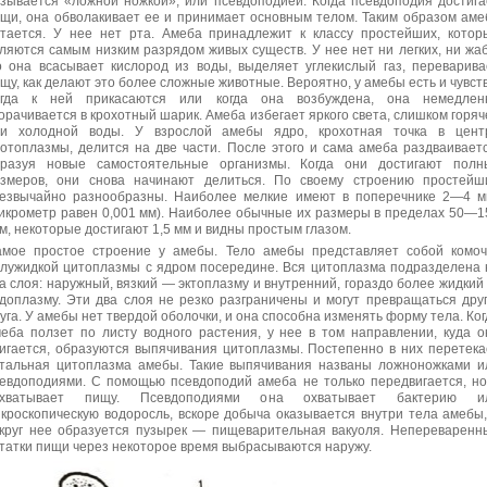
зывается «ложной ножкой», или псевдоподией. Когда псевдоподия достига
щи, она обволакивает ее и принимает основным телом. Таким образом аме
тается. У нее нет рта. Амеба принадлежит к классу простейших, котор
ляются самым низким разрядом живых существ. У нее нет ни легких, ни жаб
 она всасывает кислород из воды, выделяет углекислый газ, переварива
щу, как делают это более сложные животные. Вероятно, у амебы есть и чувств
огда к ней прикасаются или когда она возбуждена, она немедлен
орачивается в крохотный шарик. Амеба избегает яркого света, слишком горяч
ли холодной воды. У взрослой амебы ядро, крохотная точка в цент
отоплазмы, делится на две части. После этого и сама амеба раздваиваетс
бразуя новые самостоятельные организмы. Когда они достигают полн
змеров, они снова начинают делиться. По своему строению простейш
езвычайно разнообразны. Наиболее мелкие имеют в поперечнике 2—4 м
икрометр равен 0,001 мм). Наиболее обычные их размеры в пределах 50—1
м, некоторые достигают 1,5 мм и видны простым глазом.
мое простое строение у амебы. Тело амебы представляет собой комоч
лужидкой цитоплазмы с ядром посередине. Вся цитоплазма подразделена 
а слоя: наружный, вязкий — эктоплазму и внутренний, гораздо более жидкий
доплазму. Эти два слоя не резко разграничены и могут превращаться друг
уга. У амебы нет твердой оболочки, и она способна изменять форму тела. Ког
еба ползет по листу водного растения, у нее в том направлении, куда о
игается, образуются выпячивания цитоплазмы. Постепенно в них перетека
тальная цитоплазма амебы. Такие выпячивания названы ложноножками и
евдоподиями. С помощью псевдоподий амеба не только передвигается, но
ахватывает пищу. Псевдоподиями она охватывает бактерию и
кроскопическую водоросль, вскоре добыча оказывается внутри тела амебы,
круг нее образуется пузырек — пищеварительная вакуоля. Непереваренн
татки пищи через некоторое время выбрасываются наружу.