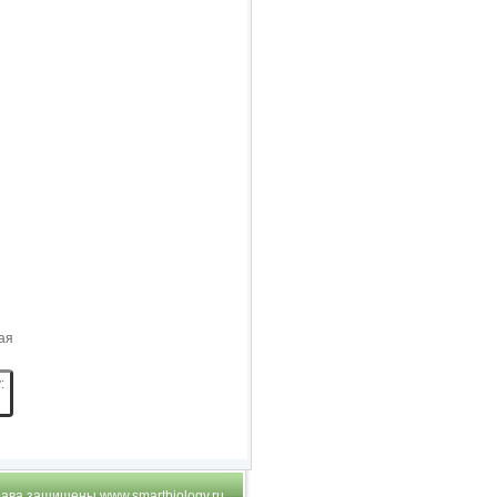
ая
:
 права защищены
www.smartbiology.ru