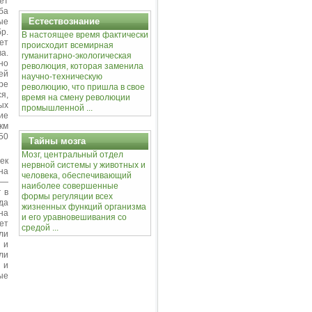
ет
ба
Естествознание
ые
р.
В настоящее время фактически
ет
происходит всемирная
а.
гуманитарно-экологическая
но
революция, которая заменила
ей
научно-техническую
ре
революцию, что пришла в свое
я,
время на смену революции
ых
промышленной ...
ие
км
50
Тайны мозга
Мозг, центральный отдел
ек
нервной системы у животных и
на
человека, обеспечивающий
 —
наиболее совершенные
 в
формы регуляции всех
да
жизненных функций организма
на
и его уравновешивания со
ет
средой ...
ли
 и
ли
 и
ые