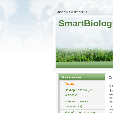
Биология и экология
SmartBiolog
Меню сайта
Ст
Главная
Ст
Факторы эволюции
Эт
ег
человека
ре
Учение о тканях
вл
т
(гистология)
же
Устройство памяти и