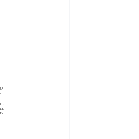
ая
ые
то
ок
ти