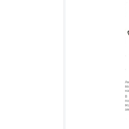
Ам
ва
на
В
по
во
ам