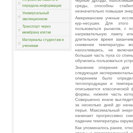
черные дрозды, нахохливши
среды, способны стабил
передача информации
незначительно повышая эне
Универсальный
Американские ученые иссле
эволюционизм
кур-несушек. Для этого
Транспорт через
пользоваться рычагом, с 
мембрану клетки
нагревательную лампу ил
длительное время заканчив
Материалы студентам и
снижении температуры во
ученикам
нахохлившись, не включа
большая часть пуха со спин
обучились пользоваться устр
Значение оперения для 
следующая экспериментальн
оперением было опреде
теплопродукции и темпер
описывается классической 
формы, нижняя часть кото
Совершенно иначе выглядит 
за несколько дней до нача
перья. Максимальный энерг
начинает прогрессивно сн
падении температуры окруж
Как упоминалось ранее, от
среды и теплопродукцией в