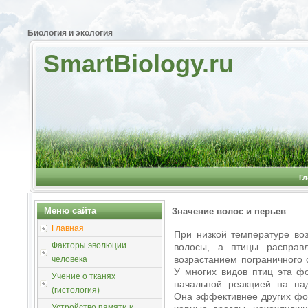
Биология и экология
SmartBiology.ru
Гл
Меню сайта
Значение волос и перьев
Главная
При низкой температуре во
Факторы эволюции
волосы, а птицы расправл
возрастанием пограничного 
человека
У многих видов птиц эта ф
Учение о тканях
начальной реакцией на па
(гистология)
Она эффективнее других фо
Устройство памяти и