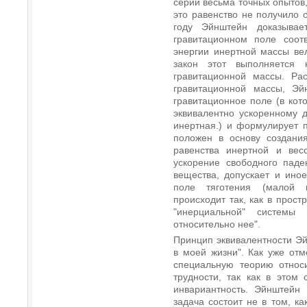
серии весьма точных опытов
это равенство не получило 
году Эйнштейн доказывае
гравитационном поле соотв
энергии инертной массы вел
закон этот выполняется
гравитационной массы. Ра
гравитационной массы, Эй
гравитационное поле (в кот
эквивалентно ускоренному 
инертная.) и формулирует 
положен в основу создания
равенства инертной и вес
ускорение свободного пад
вещества, допускает и ино
поле тяготения (малой п
происходит так, как в прост
"инерциальной" системы 
относительно нее".
Принцип эквивалентности Э
в моей жизни". Как уже отм
специальную теорию относи
трудности, так как в этом
инвариантность. Эйнштейн 
задача состоит не в том, ка