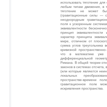
использовать тяготение для
любым типам движения, в т
тяготение не может бы
(гравитационные силы — с
неоднородным гравитацион
поля к ускоренным система
эквивалентности бесконеч
принцип эквивалентности 
характер принципа эквивал
мире, отличном от плоског
сумма углов треугольника 
кривизной пространственно
что в математике уже 
дифференциальной геомет
Римана. В общей теории отн
законов в системах отсчета,
(или которые являются неин
локальных преобразов
пространстве-времени пол
гравитационное поле мож
искривления пространства.