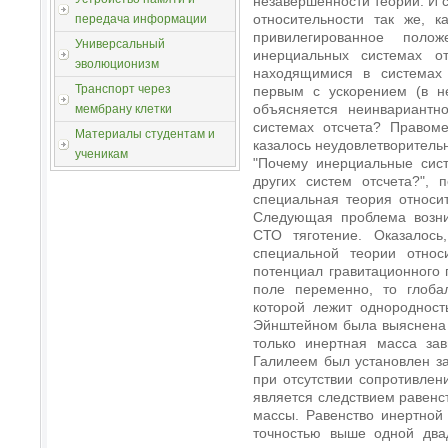
незавершенности теории. И с
относительности так же, к
передача информации
привилегированное поло
Универсальный
инерциальных системах о
эволюционизм
находящимися в системах
Транспорт через
первым с ускорением (в н
объясняется неинвариантн
мембрану клетки
системах отсчета? Правом
Материалы студентам и
казалось неудовлетворитель
ученикам
"Почему инерциальные сис
других систем отсчета?",
специальная теория относит
Следующая проблема возни
СТО тяготение. Оказалось
специальной теории относ
потенциал гравитационного 
поле переменно, то глобал
которой лежит однородность
Эйнштейном была выяснена п
только инертная масса зав
Галилеем был установлен за
при отсутствии сопротивлен
является следствием равенс
массы. Равенство инертной
точностью выше одной два