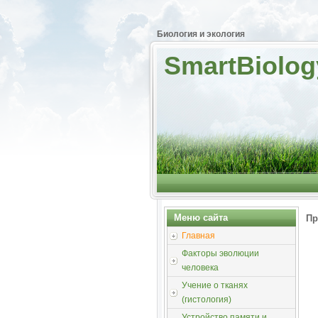
Биология и экология
SmartBiolog
Меню сайта
Пр
Главная
Факторы эволюции
человека
Учение о тканях
(гистология)
Устройство памяти и