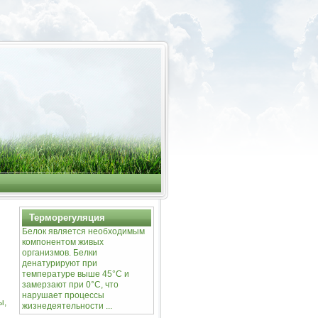
Терморегуляция
Белок является необходимым
компонентом живых
организмов. Белки
денатурируют при
температуре выше 45°С и
замерзают при 0°С, что
нарушает процессы
ы,
жизнедеятельности ...