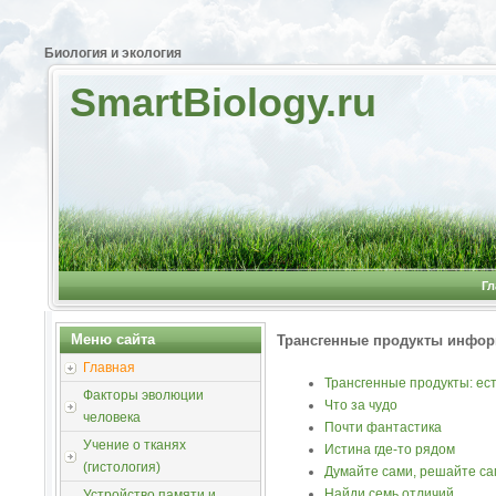
Биология и экология
SmartBiology.ru
Гл
Меню сайта
Трансгенные продукты инфо
Главная
Трансгенные продукты: ест
Факторы эволюции
Что за чудо
человека
Почти фантастика
Учение о тканях
Истина где-то рядом
(гистология)
Думайте сами, решайте сам
Найди семь отличий
Устройство памяти и