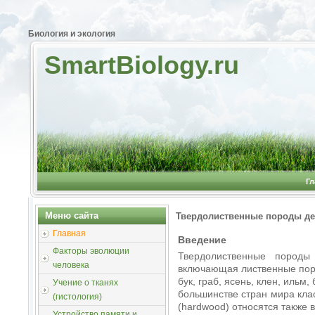
Биология и экология
SmartBiology.ru
Гл
Меню сайта
Твердолиственные породы де
Главная
Введение
Факторы эволюции
Твердолиственные породы 
человека
включающая лиственные поро
бук, граб, ясень, клен, ильм
Учение о тканях
большинстве стран мира кл
(гистология)
(hardwood) относятся также 
Устройство памяти и