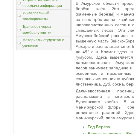
В Амурской области предс
передача информации
берёза, клён. Это предс
Универсальный
(каменные берёзы) и маньч
во всех трёх зонах: хвойны
эволюционизм
широколиственных лесов и 
Транспорт через
смешанных лесов. Эти ле
мембрану клетки
Амурско-Зейской равнины, 
Материалы студентам и
вышенную часть Зейско-Бур
Архары и располагаются от 52
ученикам
до 49° с.ш. Климат здесь з
гумусом. Здесь выделяется
дальневосточная. Амурска
лесов занимает западную и
освоенных и населенных 
сосново-лиственнично-дуб
лиственница, дуб, сосна, бер
Дальневосточная провин
расположена в юго-вост
Буреинского хребта. В и
маньчжурской флоры, сре
реликтовых растений. Здес
маньчжурский, липа амурская
Род Берёза
Береза даурская— Betul