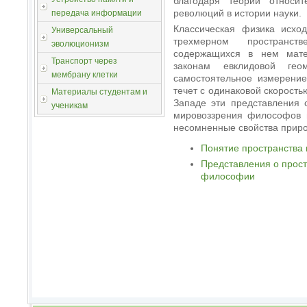
благодаря теории относи
революций в истории науки.
передача информации
Классическая физика исхо
Универсальный
трехмерном пространс
эволюционизм
содержащихся в нем мате
Транспорт через
законам евклидовой гео
мембрану клетки
самостоятельное измерение
течет с одинаковой скорость
Материалы студентам и
Западе эти представления 
ученикам
мировоззрения философов и
несомненные свойства прир
Понятие пространства
Представления о прост
философии