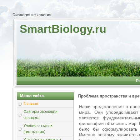
Биология и экология
SmartBiology.ru
Гл
Меню сайта
Проблема пространства и вре
Главная
Наши представления о прос
Факторы эволюции
мира. Они упорядочивают
являются фундаментальны
человека
философии объяснить мир. Н
Учение о тканях
было бы сформулировать 
(гистология)
Именно поэтому значительн
Устройство памяти и